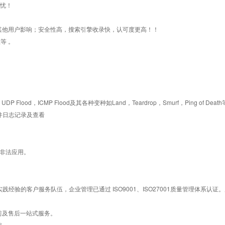
无忧！
其他用户影响；安全性高，搜索引擎收录快，认可度更高！！
等 。
P Flood，ICMP Flood及其各种变种如Land，Teardrop，Smurf，Ping of Death
件日志记录及查看
等非法应用。
经验的客户服务队伍，企业管理已通过 ISO9001、ISO27001质量管理体系
前及售后一站式服务。
定。