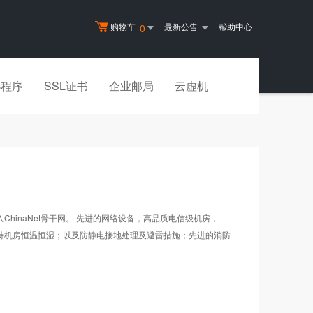
购物车
最新公告
帮助中心
0
小程序
SSL证书
企业邮局
云虚机
naNet骨干网。 先进的网络设备，高品质电信级机房，
保持机房恒温恒湿；以及防静电接地处理及避雷措施；先进的消防