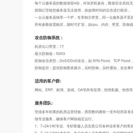
每个云服务器的数据保留4份，外加异机备份，数据安全高枕
因我们导致您服务器无法使用，按故障时间的百倍进行赔偿 。
一台云服务器独享一个IP，专享独立带宽，同一台服务器不受
所有参数按需购买，随时可扩容，如cpu、内存、带宽、防御值
攻击防御系统：
机房出口带宽：1T
最大防御值：500G
防御攻击类型：DoS/DDoS攻击，如 SYN Flood、TCP Flood，UD
防御监控：提供防御图表展示，实时防御，实时通知，攻击事
适用的客户群:
网站、ERP、邮局、游戏、OA等所有应用，拒绝私服、色情
服务团队:
凭借多年积累的机房运营经验，西部数码拥有一支年轻而富有实践
场专业服务，确保客户网络稳定运行。
1、7×24小时专业、专职客服人员负责公司各种业务客户的售
2、7×24小时技术支持，专业技术人员负责维护，确保网络稳