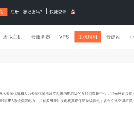
注册
忘记密码?
快捷登录:
虚拟主机
云服务器
VPS
主机租用
云建站
源优势和人力资源优势所建立起来的电信级的互联网数据中心，1T光纤直接接入Chi
和智能UPS系统保障电力、并有多组柴油发电机真正保证持续供电；多台立式空调柜