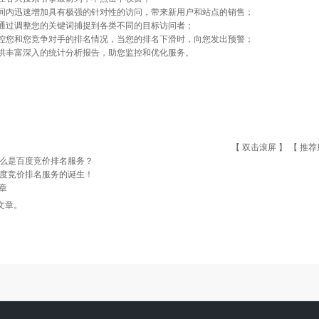
时间内迅速增加具有极强的针对性的访问，带来新用户和站点的销售；
以通过调整您的关键词捕捉到各类不同的目标访问者；
监控您和您竞争对手的排名情况，当您的排名下滑时，向您发出预警；
提供丰富深入的统计分析报告，助您监控和优化服务。
【 双击滚屏 】 【
推荐
么是百度竞价排名服务？
度竞价排名服务的诞生！
章
文章。