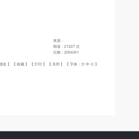
来源：
阅读：
21227
次
日期：
2004/9/1
朋友
】 【
收藏
】 【
打印
】 【
关闭
】 【 字体：
大
中
小
】