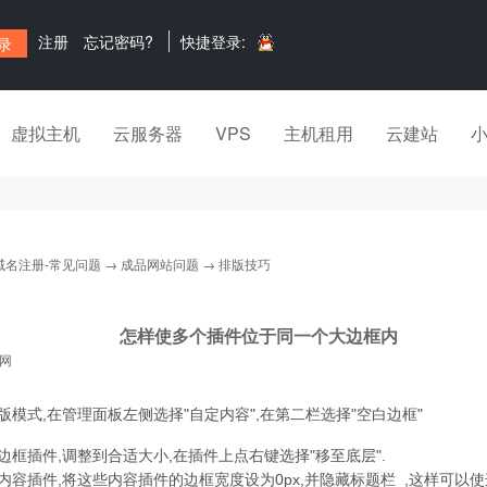
注册
忘记密码?
快捷登录:
虚拟主机
云服务器
VPS
主机租用
云建站
域名注册-常见问题
→
成品网站问题
→ 排版技巧
怎样使多个插件位于同一个大边框内
网
版模式,在管理面板左侧选择"自定内容",在第二栏选择"空白边框"
边框插件,调整到合适大小,在插件上点右键选择"移至底层".
内容插件,将这些内容插件的边框宽度设为0px,并隐藏标题栏 ,这样可以