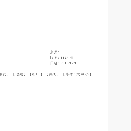
来源：
阅读：
3824
次
日期：
2015/12/1
朋友
】 【
收藏
】 【
打印
】 【
关闭
】 【 字体：
大
中
小
】