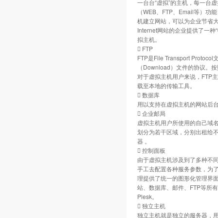
一台台“虚拟”的主机，每一台虚拟
（WEB、FTP、Email等
机建立网站，可以为企业节省
Internet网站的企业提供了
拟主机。
 FTP
FTP是File Transport Pr
（Download）文件的协议
对于虚拟主机用户来说，FTP
载至本地的传输工具。
 数据库
用以支持在虚拟主机的网站后台数
 企业邮局
虚拟主机用户所使用的自己域
划分为若干区域，分别出租给
器 。
 控制面板
由于虚拟主机涉及到了多种不
手工去配置各种服务参数，为
理提供了统一的图形化管理界
站、数据库、邮件、FTP等所
Plesk。
 独立主机
独立主机就是独立的服务器，